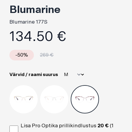
Blumarine
Blumarine 177S
Toote informatsioon
134.50 €
Toote hind
-50%
269 €
Värvid / raami suurus
Lisa Pro Optika prillikindlustus
20 €
(1