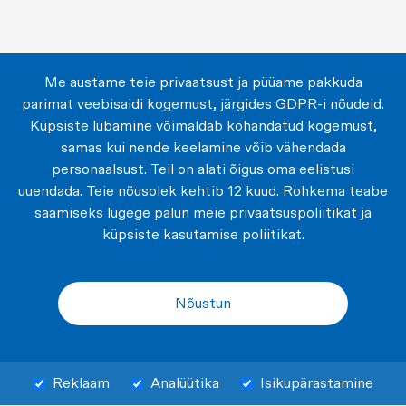
Me austame teie privaatsust ja püüame pakkuda
parimat veebisaidi kogemust, järgides GDPR-i nõudeid.
Küpsiste lubamine võimaldab kohandatud kogemust,
samas kui nende keelamine võib vähendada
personaalsust. Teil on alati õigus oma eelistusi
uuendada. Teie nõusolek kehtib 12 kuud. Rohkema teabe
saamiseks lugege palun meie privaatsuspoliitikat ja
küpsiste kasutamise poliitikat.
Nõustun
Reklaam
Analüütika
Isikupärastamine