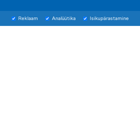
Reklaam
Analüütika
Isikupärastamine
Telli Pro Optika uudised ja ole
esimene, kes kuuleb stiiliuudistest ja
headest pakkumistest.
Pro Optika