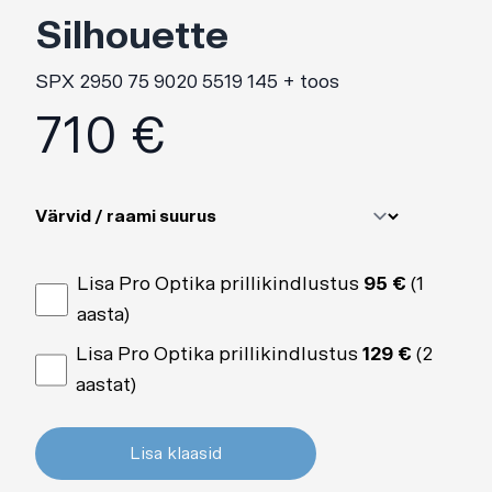
Silhouette
SPX 2950 75 9020 5519 145 + toos
Toote informatsioon
710 €
Toote hind
Värvid / raami suurus
Lisa Pro Optika prillikindlustus
95 €
(1
aasta)
Lisa Pro Optika prillikindlustus
129 €
(2
aastat)
Lisa klaasid